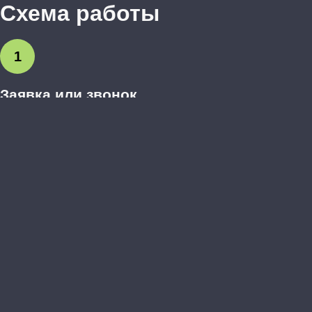
Схема работы
1
Заявка или звонок
Вы оставляете заявку на сайте или звоните нам.
Обсуждаем предварительные пожелания.
2
Выезд дизайнера-замерщика
Бесплатно приезжаем, делаем точные замеры, обсуждаем
детали и материалы.
3