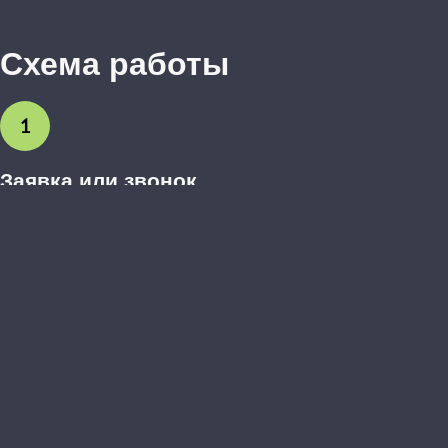
Схема работы
1
Заявка или звонок
Вы оставляете заявку на сайте или звоните нам. Обсуждаем
предварительные пожелания.
2
Выезд дизайнера-замерщика
Бесплатно приезжаем, делаем точные замеры, обсуждаем
детали и материалы.