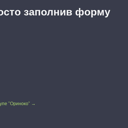
осто заполнив форму
упе "Ориноко" →