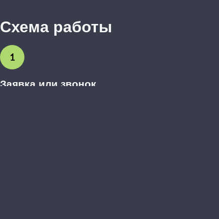
Схема работы
1
Заявка или звонок
Вы оставляете заявку на сайте или звоните нам. Обсуждаем
предварительные пожелания.
2
Выезд дизайнера-замерщика
Бесплатно приезжаем, делаем точные замеры, обсуждаем
детали и материалы.