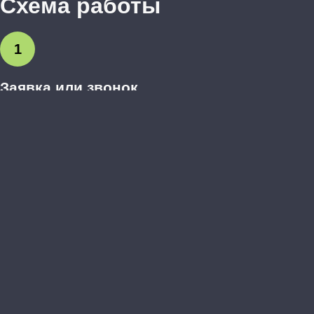
Схема работы
1
Заявка или звонок
Вы оставляете заявку на сайте или звоните нам.
Обсуждаем предварительные пожелания.
2
Выезд дизайнера-замерщика
Бесплатно приезжаем, делаем точные замеры, обсуждаем
детали и материалы.
3