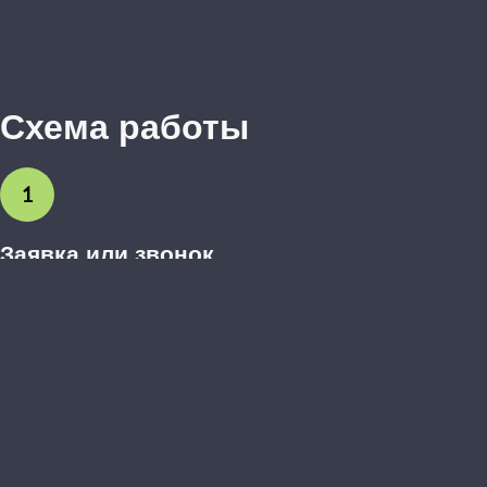
Схема работы
1
Заявка или звонок
Вы оставляете заявку на сайте или звоните нам. Обсуждаем
предварительные пожелания.
2
Выезд дизайнера-замерщика