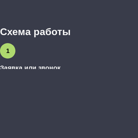
Схема работы
1
Заявка или звонок
Вы оставляете заявку на сайте или звоните нам.
Обсуждаем предварительные пожелания.
2
Выезд дизайнера-замерщика