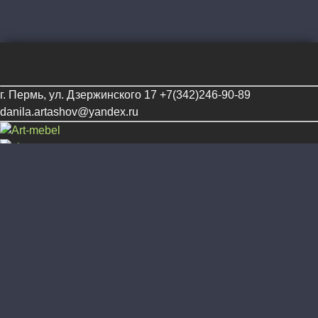
г. Пермь, ул. Дзержинского 17
+7(342)246-90-89
danila.artashov@yandex.ru
Каталог
Кухни
Шкафы, прихожие
Спальни
Шкафы-купе
Гостинные
Компьютерные столы
Детские
Комоды, тумбы
Ванные
Разное
Информация
О нас
Доставка
Заказать
Галерея
Материалы
Новости
Контакты
Обработка персональных данных
Политика
использования файлов cookie
Политики
конфиденциальности
Телефон для связи